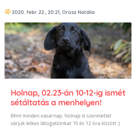
2020. febr. 22., 20:21, Orosz Natália
Holnap, 02.23-án 10-12-ig ismét
sétáltatás a menhelyen!
Mint minden vasárnap, holnap is szeretettel
várjuk lelkes látogatóinkat 10 és 12 óra között :)