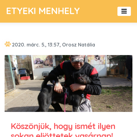
ETYEKI MENHELY
2020. márc. 5., 13:57, Orosz Natália
Köszönjük, hogy ismét ilyen
sokan eljöttetek vasárnap!