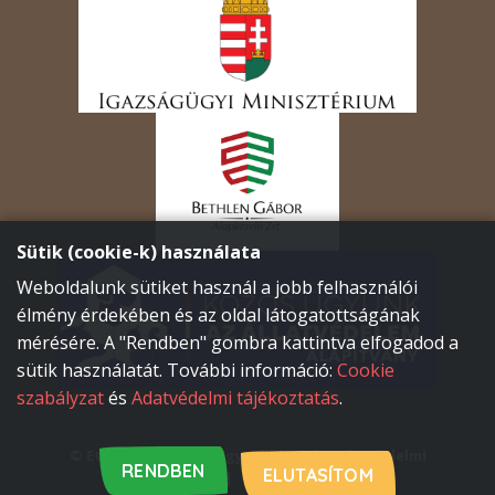
Sütik (cookie-k) használata
Weboldalunk sütiket használ a jobb felhasználói
élmény érdekében és az oldal látogatottságának
mérésére. A "Rendben" gombra kattintva elfogadod a
sütik használatát. További információ:
Cookie
szabályzat
és
Adatvédelmi tájékoztatás
.
© Etyeki Állatvédők Egyesülete
|
Adatvédelmi
RENDBEN
ELUTASÍTOM
tájékoztatás
|
Cookie szabályzat