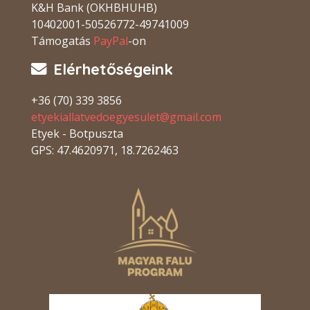
K&H Bank (OKHBHUHB)
10402001-50526772-49741009
Támogatás
PayPal
-on
Elérhetőségeink
+36 (70) 339 3856
etyekiallatvedoegyesulet@gmail.com
Etyek - Botpuszta
GPS: 47.4620971, 18.7262463