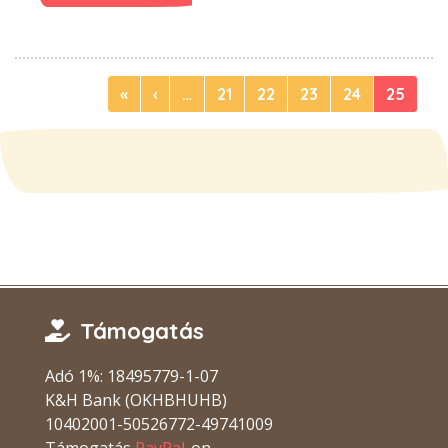
«
‹
…
21
22
23
24
25
Támogatás
Adó 1%: 18495779-1-07
K&H Bank (OKHBHUHB)
10402001-50526772-49741009