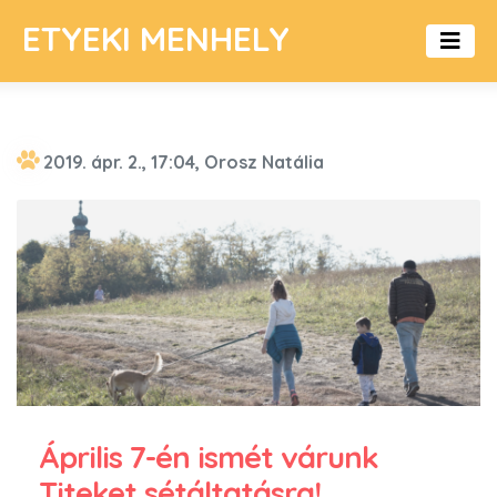
ETYEKI MENHELY
2019. ápr. 2., 17:04, Orosz Natália
Április 7-én ismét várunk
Titeket sétáltatásra!