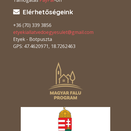
Támogatás
PayPal
-on
Elérhetőségeink
+36 (70) 339 3856
etyekiallatvedoegyesulet@gmail.com
Etyek - Botpuszta
GPS: 47.4620971, 18.7262463