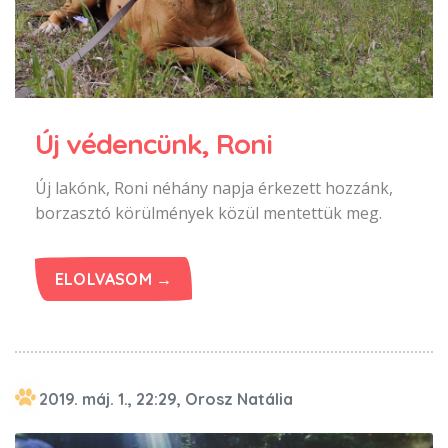
Új védencünk, Roni
Új lakónk, Roni néhány napja érkezett hozzánk,
borzasztó körülmények közül mentettük meg.
ELOLVASOM →
2019. máj. 1., 22:29, Orosz Natália