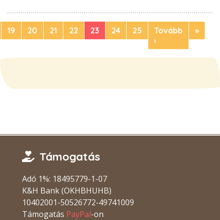
19
20
21
22
23
24
25
Tovább
»
›
Támogatás
Adó 1%: 18495779-1-07
K&H Bank (OKHBHUHB)
10402001-50526772-49741009
Támogatás
PayPal
-on