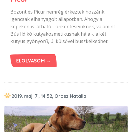
Bozont és Picur nemrég érkeztek hozzánk,
igencsak elhanyagolt állapotban. Ahogy a
képeken is látható - önkénteseinknek, valamint
Bús Ildikó kutyakozmetikusnak hála -, a két
kutyus gyönyörű, új külsővel büszkélkedhet.
ELOLVASOM →
2019. máj. 7., 14:52, Orosz Natália