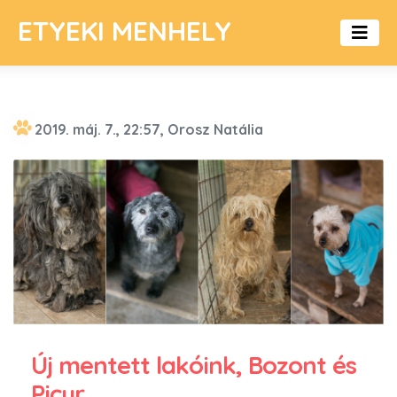
ETYEKI MENHELY
2019. máj. 7., 22:57, Orosz Natália
Új mentett lakóink, Bozont és
Picur