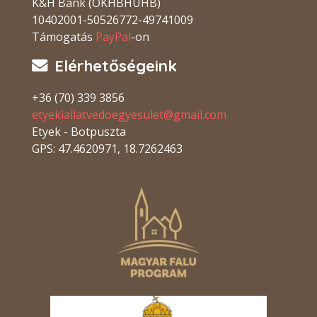
K&H Bank (OKHBHUHB)
10402001-50526772-49741009
Támogatás
PayPal
-on
Elérhetőségeink
+36 (70) 339 3856
etyekiallatvedoegyesulet@gmail.com
Etyek - Botpuszta
GPS: 47.4620971, 18.7262463