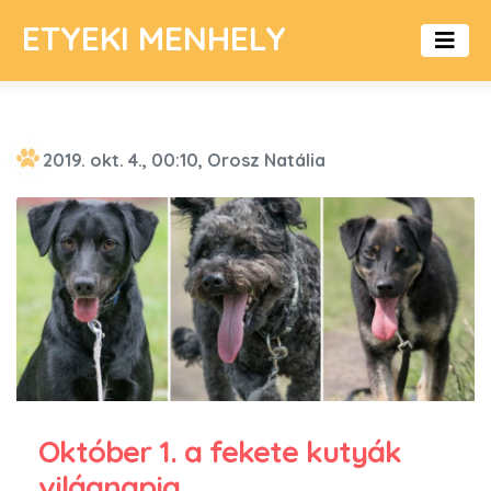
ETYEKI MENHELY
2019. okt. 4., 00:10, Orosz Natália
Október 1. a fekete kutyák
világnapja.