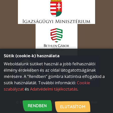
Sütik (cookie-k) használata
Weboldalunk sütiket használ a jobb felhasználói
élmény érdekében és az oldal látogatottságának
mérésére. A "Rendben" gombra kattintva elfogadod a
sütik használatát. További információ:
Cookie
szabályzat
és
Adatvédelmi tájékoztatás
.
© Etyeki Állatvédők Egyesülete
|
Adatvédelmi
RENDBEN
ELUTASÍTOM
tájékoztatás
|
Cookie szabályzat