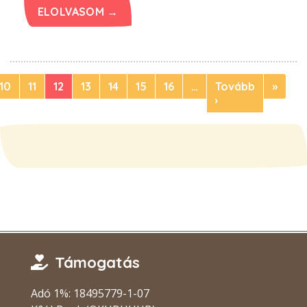
ELOLVASOM →
10
11
12
13
14
15
16
…
Tovább
»
›
Támogatás
Adó 1%: 18495779-1-07