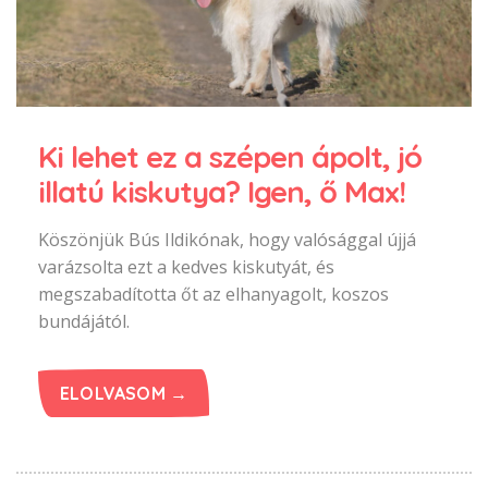
Ki lehet ez a szépen ápolt, jó
illatú kiskutya? Igen, ő Max!
Köszönjük Bús Ildikónak, hogy valósággal újjá
varázsolta ezt a kedves kiskutyát, és
megszabadította őt az elhanyagolt, koszos
bundájától.
ELOLVASOM →