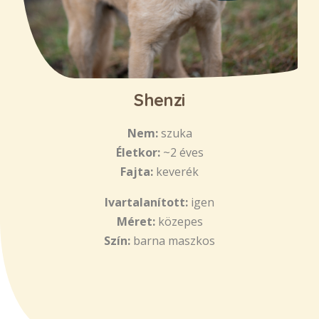
Shenzi
Nem:
szuka
Életkor:
~2 éves
Fajta:
keverék
Ivartalanított:
igen
Méret:
közepes
Szín:
barna maszkos