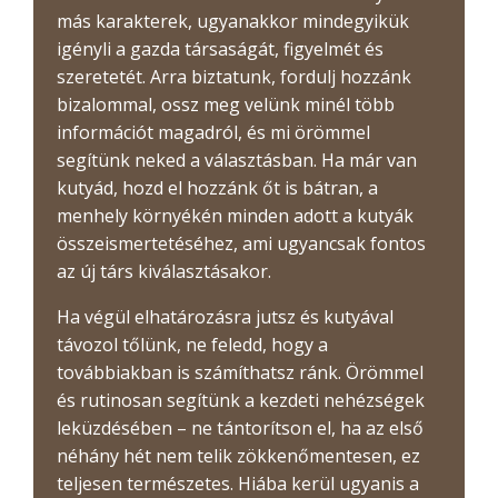
más karakterek, ugyanakkor mindegyikük
igényli a gazda társaságát, figyelmét és
szeretetét. Arra biztatunk, fordulj hozzánk
bizalommal, ossz meg velünk minél több
információt magadról, és mi örömmel
segítünk neked a választásban. Ha már van
kutyád, hozd el hozzánk őt is bátran, a
menhely környékén minden adott a kutyák
összeismertetéséhez, ami ugyancsak fontos
az új társ kiválasztásakor.
Ha végül elhatározásra jutsz és kutyával
távozol tőlünk, ne feledd, hogy a
továbbiakban is számíthatsz ránk. Örömmel
és rutinosan segítünk a kezdeti nehézségek
leküzdésében – ne tántorítson el, ha az első
néhány hét nem telik zökkenőmentesen, ez
teljesen természetes. Hiába kerül ugyanis a