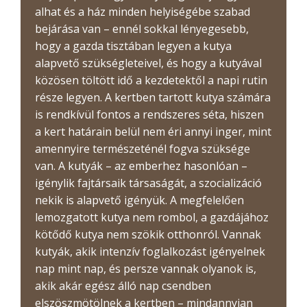
alhat és a ház minden helyiségébe szabad
bejárása van – ennél sokkal lényegesebb,
hogy a gazda tisztában legyen a kutya
alapvető szükségleteivel, és hogy a kutyával
közösen töltött idő a kezdetektől a napi rutin
része legyen. A kertben tartott kutya számára
is rendkívül fontos a rendszeres séta, hiszen
a kert határain belül nem éri annyi inger, mint
amennyire természeténél fogva szüksége
van. A kutyák – az emberhez hasonlóan –
igénylik fajtársaik társaságát, a szocializáció
nekik is alapvető igényük. A megfelelően
lemozgatott kutya nem rombol, a gazdájához
kötődő kutya nem szökik otthonról. Vannak
kutyák, akik intenzív foglalkozást igényelnek
nap mint nap, és persze vannak olyanok is,
akik akár egész álló nap csendben
elszöszmötölnek a kertben – mindannyian