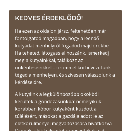
KEDVES ÉRDEKLŐDŐ!
Ha ezen az oldalon jársz, feltehetően már
fontolgatod magadban, hogy a leendő
kutyádat menhelyről fogadod majd örökbe.
Ha teheted, látogass el hozzánk, ismerkedj
meg a kutyáinkkal, találkozz az
önkénteseinkkel – örömmel körbevezetünk
téged a menhelyen, és szívesen válaszolunk a
kérdéseidre.
A kutyáink a legkülönbözőbb okokból
kerültek a gondozásunkba: némelyikük
korábban kóbor kutyaként küzdött a
túlélésért, másokat a gazdája adott le az
életkörülményei megváltozására hivatkozva.
Vannak, akik balesetet szenvedtek és ezt