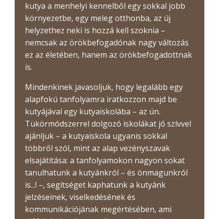
kutya a menhelyi kennelből egy sokkal jobb
környezetbe, egy meleg otthonba, az új
helyzethez neki is hozzá kell szoknia –
nemcsak az örökbefogadónak nagy változás
ez az életében, hanem az örökbefogadottnak
is.
Mindenkinek javasoljuk, hogy legalább egy
alapfokú tanfolyamra iratkozzon majd be
kutyájával egy kutyaiskolába – az ún.
Tükörmódszerrel dolgozó iskolákat jó szívvel
ajánljuk – a kutyaiskola ugyanis sokkal
többről szól, mint az alap vezényszavak
elsajátítása: a tanfolyamokon nagyon sokat
tanulhatunk a kutyánkról – és önmagunkról
is...! –, segítséget kaphatunk a kutyánk
jelzéseinek, viselkedésének és
kommunikációjának megértésében, ami