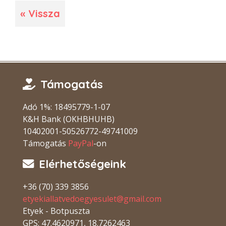
« Vissza
Támogatás
Adó 1%: 18495779-1-07
K&H Bank (OKHBHUHB)
10402001-50526772-49741009
Támogatás
PayPal
-on
Elérhetőségeink
+36 (70) 339 3856
etyekiallatvedoegyesulet@gmail.com
Etyek - Botpuszta
GPS: 47.4620971, 18.7262463