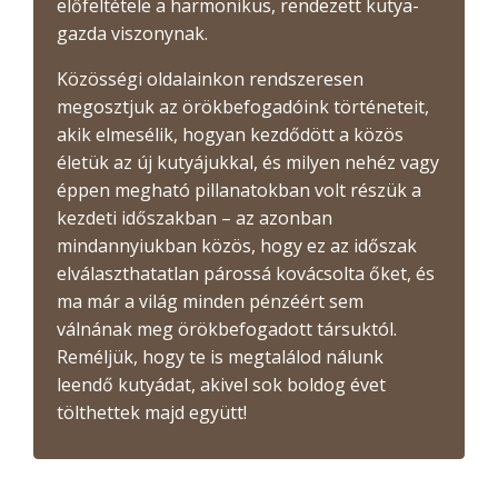
előfeltétele a harmonikus, rendezett kutya-
gazda viszonynak.
Közösségi oldalainkon rendszeresen
megosztjuk az örökbefogadóink történeteit,
akik elmesélik, hogyan kezdődött a közös
életük az új kutyájukkal, és milyen nehéz vagy
éppen megható pillanatokban volt részük a
kezdeti időszakban – az azonban
mindannyiukban közös, hogy ez az időszak
elválaszthatatlan párossá kovácsolta őket, és
ma már a világ minden pénzéért sem
válnának meg örökbefogadott társuktól.
Reméljük, hogy te is megtalálod nálunk
leendő kutyádat, akivel sok boldog évet
tölthettek majd együtt!