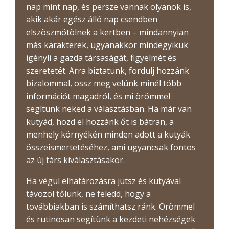
nap mint nap, és persze vannak olyanok is,
akik akár egész álló nap csendben
elszöszmötölnek a kertben – mindannyian
más karakterek, ugyanakkor mindegyikük
igényli a gazda társaságát, figyelmét és
szeretetét. Arra biztatunk, fordulj hozzánk
bizalommal, ossz meg velünk minél több
információt magadról, és mi örömmel
segítünk neked a választásban. Ha már van
kutyád, hozd el hozzánk őt is bátran, a
menhely környékén minden adott a kutyák
összeismertetéséhez, ami ugyancsak fontos
az új társ kiválasztásakor.
Ha végül elhatározásra jutsz és kutyával
távozol tőlünk, ne feledd, hogy a
továbbiakban is számíthatsz ránk. Örömmel
és rutinosan segítünk a kezdeti nehézségek