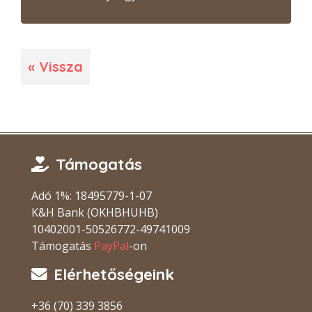
« Vissza
Támogatás
Adó 1%: 18495779-1-07
K&H Bank (OKHBHUHB)
10402001-50526772-49741009
Támogatás
PayPal
-on
Elérhetőségeink
+36 (70) 339 3856