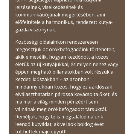
jelzéseinek, viselkedésének és
kommunikációjának megértésében, ami
előfeltétele a harmonikus, rendezett kutya-
gazda viszonynak.
Közösségi oldalainkon rendszeresen
megosztjuk az örökbefogadóink történeteit,
akik elmesélik, hogyan kezdődött a közös
életük az új kutyájukkal, és milyen nehéz vagy
éppen megható pillanatokban volt részük a
kezdeti időszakban – az azonban
mindannyiukban közös, hogy ez az időszak
elválaszthatatlan párossá kovácsolta őket, és
ma már a világ minden pénzéért sem
válnának meg örökbefogadott társuktól.
Reméljük, hogy te is megtalálod nálunk
leendő kutyádat, akivel sok boldog évet
tölthettek majd együtt!