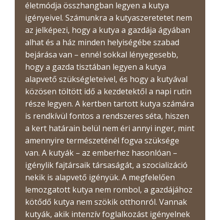
életmódja összhangban legyen a kutya
igényeivel. Számunkra a kutyaszeretetet nem
az jelképezi, hogy a kutya a gazdája ágyában
alhat és a ház minden helyiségébe szabad
bejárása van – ennél sokkal lényegesebb,
hogy a gazda tisztában legyen a kutya
alapvető szükségleteivel, és hogy a kutyával
közösen töltött idő a kezdetektől a napi rutin
része legyen. A kertben tartott kutya számára
is rendkívül fontos a rendszeres séta, hiszen
a kert határain belül nem éri annyi inger, mint
amennyire természeténél fogva szüksége
van. A kutyák – az emberhez hasonlóan –
igénylik fajtársaik társaságát, a szocializáció
nekik is alapvető igényük. A megfelelően
lemozgatott kutya nem rombol, a gazdájához
kötődő kutya nem szökik otthonról. Vannak
kutyák, akik intenzív foglalkozást igényelnek