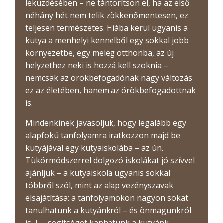
leküzdésében – ne tántorítson el, ha az első
néhány hét nem telik zökkenőmentesen, ez
teljesen természetes. Hiába kerül ugyanis a
kutya a menhelyi kennelből egy sokkal jobb
környezetbe, egy meleg otthonba, az új
helyzethez neki is hozzá kell szoknia –
nemcsak az örökbefogadónak nagy változás
ez az életében, hanem az örökbefogadottnak
is.
Mindenkinek javasoljuk, hogy legalább egy
alapfokú tanfolyamra iratkozzon majd be
kutyájával egy kutyaiskolába – az ún.
Tükörmódszerrel dolgozó iskolákat jó szívvel
ajánljuk – a kutyaiskola ugyanis sokkal
többről szól, mint az alap vezényszavak
elsajátítása: a tanfolyamokon nagyon sokat
tanulhatunk a kutyánkról – és önmagunkról
is...! –, segítséget kaphatunk a kutyánk