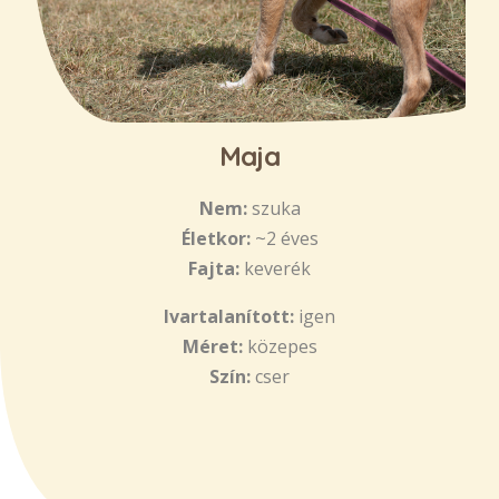
Maja
Nem:
szuka
Életkor:
~2 éves
Fajta:
keverék
Ivartalanított:
igen
Méret:
közepes
Szín:
cser