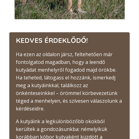
KEDVES ÉRDEKLŐDŐ!
Ha ezen az oldalon jársz, feltehetően már
fontolgatod magadban, hogy a leendő
kutyádat menhelyről fogadod majd örökbe.
Ha teheted, látogass el hozzánk, ismerkedj
meg a kutyáinkkal, találkozz az
önkénteseinkkel – örömmel körbevezetünk
téged a menhelyen, és szívesen válaszolunk a
kérdéseidre.
A kutyáink a legkülönbözőbb okokból
kerültek a gondozásunkba: némelyikük
korábban kóbor kutyaként küzdött a