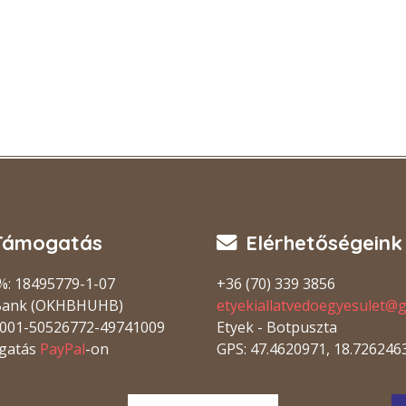
Támogatás
Elérhetőségeink
%: 18495779-1-07
+36 (70) 339 3856
Bank (OKHBHUHB)
etyekiallatvedoegyesulet@
001-50526772-49741009
Etyek - Botpuszta
gatás
PayPal
-on
GPS: 47.4620971, 18.726246