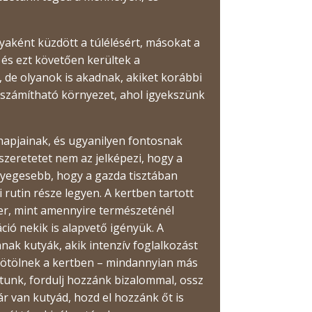
ként küzdött a túlélésért, másokat a
 és ezt követően kerültek a
 de olyanok is akadnak, akiket korábbi
iszámítható környezet, ahol igyekszünk
napjainak, és ugyanilyen fontosnak
zeretetet nem az jelképezi, hogy a
nyegesebb, hogy a gazda tisztában
 rutin része legyen. A kertben tartott
ger, mint amennyire természeténél
ció nekik is alapvető igényük. A
ak kutyák, akik intenzív foglalkozást
zmötölnek a kertben – mindannyian más
atunk, fordulj hozzánk bizalommal, ossz
 van kutyád, hozd el hozzánk őt is