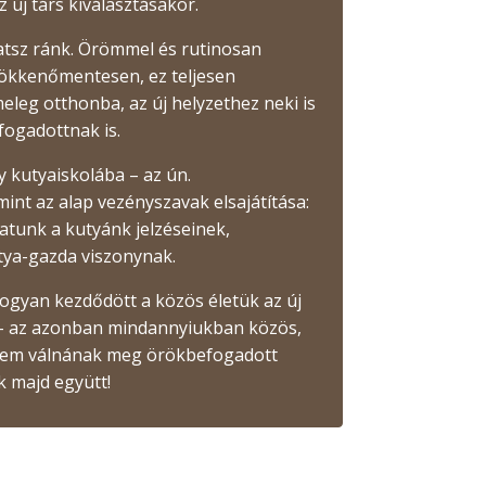
új társ kiválasztásakor.
hatsz ránk. Örömmel és rutinosan
 zökkenőmentesen, ez teljesen
leg otthonba, az új helyzethez neki is
fogadottnak is.
 kutyaiskolába – az ún.
mint az alap vezényszavak elsajátítása:
atunk a kutyánk jelzéseinek,
tya-gazda viszonynak.
ogyan kezdődött a közös életük az új
n – az azonban mindannyiukban közös,
t sem válnának meg örökbefogadott
k majd együtt!