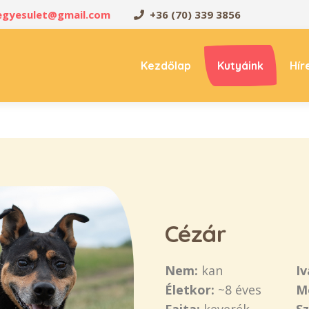
oegyesulet@gmail.com
+36 (70) 339 3856
Kezdőlap
Kutyáink
Hír
Cézár
Nem:
kan
Iv
Életkor:
~8 éves
M