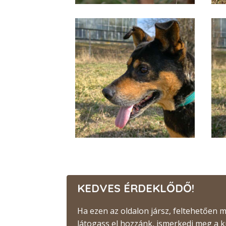
KEDVES ÉRDEKLŐDŐ!
Ha ezen az oldalon jársz, feltehetően
látogass el hozzánk, ismerkedj meg a 