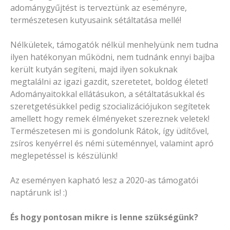
adománygyűjtést is terveztünk az eseményre,
természetesen kutyusaink sétáltatása mellé!
Nélkületek, támogatók nélkül menhelyünk nem tudna
ilyen hatékonyan működni, nem tudnánk ennyi bajba
került kutyán segíteni, majd ilyen sokuknak
megtalálni az igazi gazdit, szeretetet, boldog életet!
Adományaitokkal ellátásukon, a sétáltatásukkal és
szeretgetésükkel pedig szocializációjukon segítetek
amellett hogy remek élményeket szereznek veletek!
Természetesen mi is gondolunk Rátok, így üdítővel,
zsíros kenyérrel és némi süteménnyel, valamint apró
meglepetéssel is készülünk!
Az eseményen kapható lesz a 2020-as támogatói
naptárunk is! :)
És hogy pontosan mikre is lenne szükségünk?