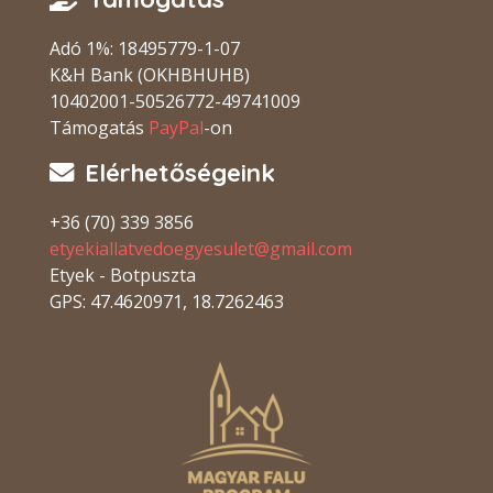
Adó 1%: 18495779-1-07
K&H Bank (OKHBHUHB)
10402001-50526772-49741009
Támogatás
PayPal
-on
Elérhetőségeink
+36 (70) 339 3856
etyekiallatvedoegyesulet@gmail.com
Etyek - Botpuszta
GPS: 47.4620971, 18.7262463