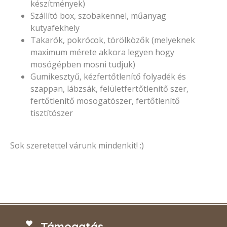
készítmények)
Szállító box, szobakennel, műanyag
kutyafekhely
Takarók, pokrócok, törölközők (melyeknek
maximum mérete akkora legyen hogy
mosógépben mosni tudjuk)
Gumikesztyű, kézfertőtlenítő folyadék és
szappan, lábzsák, felületfertőtlenítő szer,
fertőtlenítő mosogatószer, fertőtlenítő
tisztítószer
Sok szeretettel várunk mindenkit! :)
Támogatás