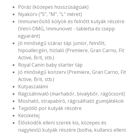
Póráz (közepes hosszúságúak)
Nyakörv ("S", "M", "L" méret)
Immunerősítő kölyök és felnőtt kutyák részére
(Vetri-DMG, Immunovet - tabletta és csepp
egyaránt)
Jó minőségű száraz táp: junior, felnőtt,
hipoallergén, hizlaló (Premiere, Gran Carno, Fit
Active, Brit, stb.)
Royal Canin baby starter táp
Jó minőségű konzerv (Premiere, Gran Carno, Fit
Active, Brit, stb.)
Kutyaszalámi
Rágcsálnivaló (marhabőr, bivalybőr, rágócsont)
Mosható, strapabíró, rágcsálható gumijátékok
Tejpótló por kutyák részére
Kecsketej
Élősködők elleni szerek kis, közepes és
nagytestű kutyák részére (bolha, kullancs elleni