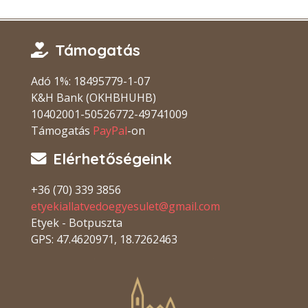
Támogatás
Adó 1%: 18495779-1-07
K&H Bank (OKHBHUHB)
10402001-50526772-49741009
Támogatás
PayPal
-on
Elérhetőségeink
+36 (70) 339 3856
etyekiallatvedoegyesulet@gmail.com
Etyek - Botpuszta
GPS: 47.4620971, 18.7262463