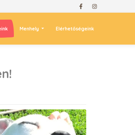
eink
Menhely
Elérhetőségeink
n!