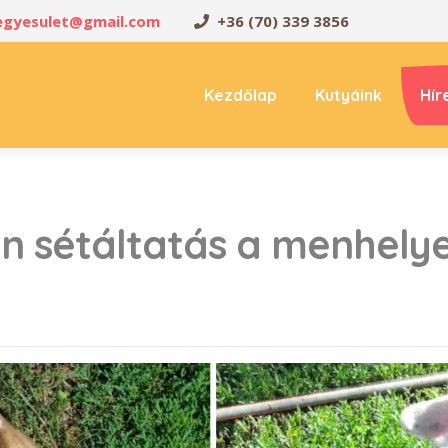
oegyesulet@gmail.com
+36 (70) 339 3856
Kezdőlap
Kutyáink
Hír
án sétáltatás a menhelye