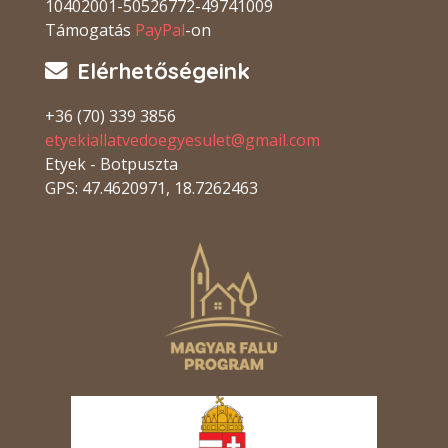
10402001-50526772-49741009
Támogatás
PayPal
-on
Elérhetőségeink
+36 (70) 339 3856
etyekiallatvedoegyesulet@gmail.com
Etyek - Botpuszta
GPS: 47.4620971, 18.7262463