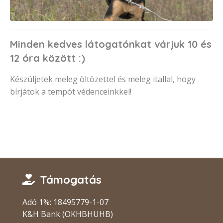
Minden kedves látogatónkat várjuk 10 és
12 óra között :)
Készüljetek meleg öltözettel és meleg itallal, hogy
bírjátok a tempót védenceinkkel!
Támogatás
Adó 1%: 18495779-1-07
K&H Bank (OKHBHUHB)